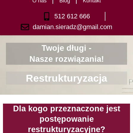
O nas
Blog
Kontakt
512 612 666
damian.sieradz@gmail.com
Twoje długi -
Nasze rozwiązania!
Restrukturyzacja
Dla kogo przeznaczone jest
postępowanie
restrukturyzacyjne?