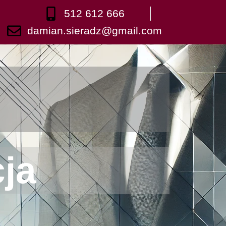
512 612 666
damian.sieradz@gmail.com
ja