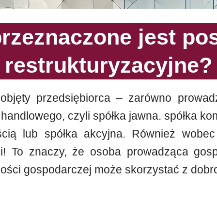
przeznaczone jest po
restrukturyzacyjne?
 objęty przedsiębiorca – zarówno prowad
 handlowego, czyli spółka jawna. spółka k
ścią lub spółka akcyjna. Również wobec
ji! To znaczy, że osoba prowadząca gospo
ności gospodarczej może skorzystać z dobrod