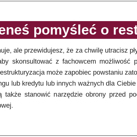
eneś pomyśleć o rest
uje, ale przewidujesz, że za chwilę utracisz p
 aby skonsultować z fachowcem możliwość pod
strukturyzacja może zapobiec powstaniu zat
gu lub kredytu lub innych ważnych dla Ciebi
gą także stanowić narzędzie obrony przed po
owej.