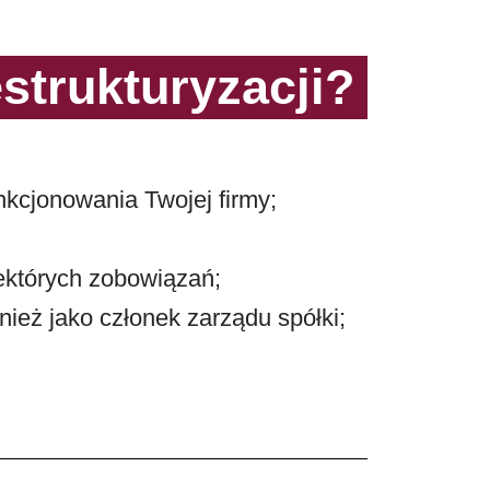
rukturyzacji? ​
nkcjonowania Twojej firmy;
iektórych zobowiązań;
ież jako członek zarządu spółki;