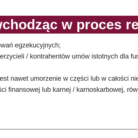
chodząc w proces rest
owań egzekucyjnych;
rzycieli / kontrahentów umów istotnych dla fu
est nawet umorzenie w części lub w całości n
i finansowej lub karnej / karnoskarbowej, równ