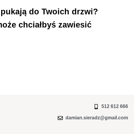
 pukają do Twoich drzwi?
oże chciałbyś zawiesić
512 612 666
damian.sieradz@gmail.com